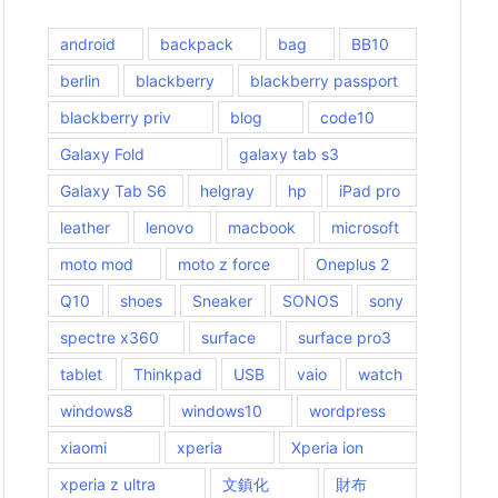
android
backpack
bag
BB10
berlin
blackberry
blackberry passport
blackberry priv
blog
code10
Galaxy Fold
galaxy tab s3
Galaxy Tab S6
helgray
hp
iPad pro
leather
lenovo
macbook
microsoft
moto mod
moto z force
Oneplus 2
Q10
shoes
Sneaker
SONOS
sony
spectre x360
surface
surface pro3
tablet
Thinkpad
USB
vaio
watch
windows8
windows10
wordpress
xiaomi
xperia
Xperia ion
xperia z ultra
文鎮化
財布