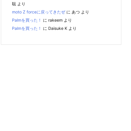
聡
より
moto Z forceに戻ってきたぜ
に
あつ
より
Palmを買った！
に
rakeem
より
Palmを買った！
に
Daisuke K
より