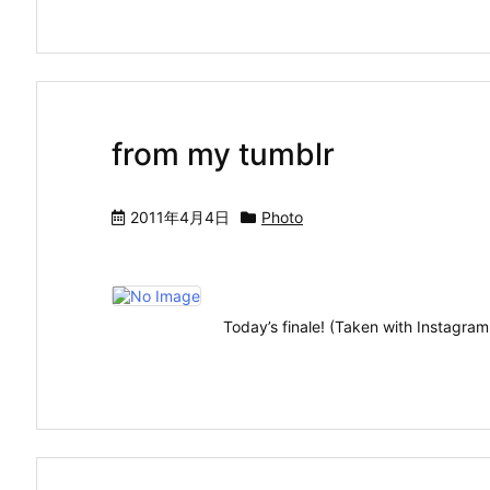
from my tumblr
2011年4月4日
Photo
Today’s finale! (Taken with In