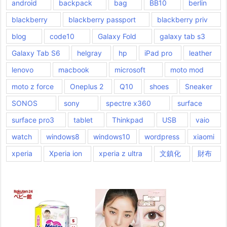
android
backpack
bag
BB10
berlin
blackberry
blackberry passport
blackberry priv
blog
code10
Galaxy Fold
galaxy tab s3
Galaxy Tab S6
helgray
hp
iPad pro
leather
lenovo
macbook
microsoft
moto mod
moto z force
Oneplus 2
Q10
shoes
Sneaker
SONOS
sony
spectre x360
surface
surface pro3
tablet
Thinkpad
USB
vaio
watch
windows8
windows10
wordpress
xiaomi
xperia
Xperia ion
xperia z ultra
文鎮化
財布