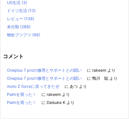
US生活
(3)
ドイツ生活
(13)
レビュー
(138)
未分類
(288)
物欲フツフツ
(96)
コメント
Oneplus 7 proの修理とサポートとの闘い
に
rakeem
より
Oneplus 7 proの修理とサポートとの闘い
に
鴨川 聡
より
moto Z forceに戻ってきたぜ
に
あつ
より
Palmを買った！
に
rakeem
より
Palmを買った！
に
Daisuke K
より