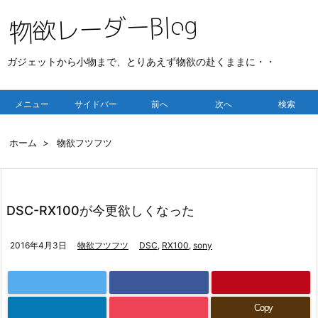
ガジェットから小物まで、とりあえず物欲の赴くままに・・
メニュー
サイドバー
前へ
次へ
検索
ホーム
>
物欲フツフツ
DSC-RX100が今更欲しくなった
2016年4月3日
物欲フツフツ
DSC
,
RX100
,
sony
Copy