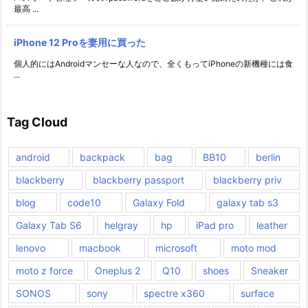
最高 ...
iPhone 12 Proを妻用に買った
個人的にはAndroidマンセーな人なので、全くもってiPhoneの新機種には食
...
Tag Cloud
android
backpack
bag
BB10
berlin
blackberry
blackberry passport
blackberry priv
blog
code10
Galaxy Fold
galaxy tab s3
Galaxy Tab S6
helgray
hp
iPad pro
leather
lenovo
macbook
microsoft
moto mod
moto z force
Oneplus 2
Q10
shoes
Sneaker
SONOS
sony
spectre x360
surface