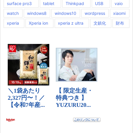
surface pro3
tablet
Thinkpad
USB
vaio
watch
windows8
windows10
wordpress
xiaomi
xperia
Xperia ion
xperia z ultra
文鎮化
財布