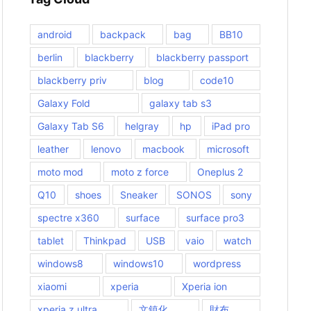
android
backpack
bag
BB10
berlin
blackberry
blackberry passport
blackberry priv
blog
code10
Galaxy Fold
galaxy tab s3
Galaxy Tab S6
helgray
hp
iPad pro
leather
lenovo
macbook
microsoft
moto mod
moto z force
Oneplus 2
Q10
shoes
Sneaker
SONOS
sony
spectre x360
surface
surface pro3
tablet
Thinkpad
USB
vaio
watch
windows8
windows10
wordpress
xiaomi
xperia
Xperia ion
xperia z ultra
文鎮化
財布