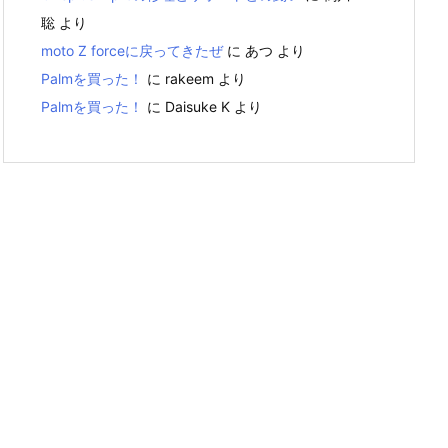
聡
より
moto Z forceに戻ってきたぜ
に
あつ
より
Palmを買った！
に
rakeem
より
Palmを買った！
に
Daisuke K
より