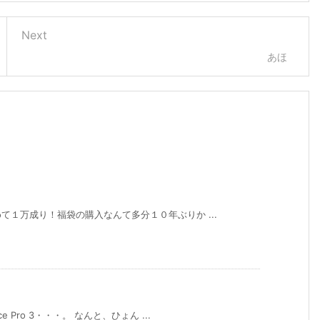
Next
あほ
１万成り！福袋の購入なんて多分１０年ぶりか ...
Pro 3・・・。 なんと、ひょん ...