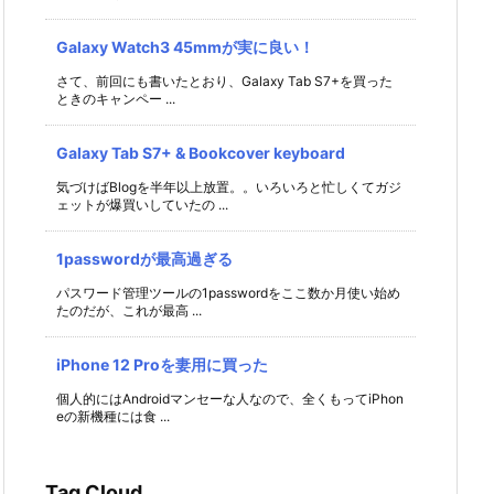
Galaxy Watch3 45mmが実に良い！
さて、前回にも書いたとおり、Galaxy Tab S7+を買った
ときのキャンペー ...
Galaxy Tab S7+ & Bookcover keyboard
気づけばBlogを半年以上放置。。いろいろと忙しくてガジ
ェットが爆買いしていたの ...
1passwordが最高過ぎる
パスワード管理ツールの1passwordをここ数か月使い始め
たのだが、これが最高 ...
iPhone 12 Proを妻用に買った
個人的にはAndroidマンセーな人なので、全くもってiPhon
eの新機種には食 ...
Tag Cloud