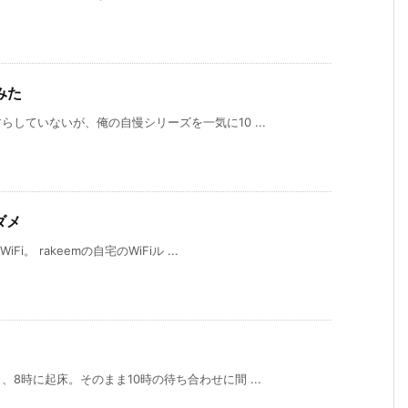
みた
していないが、俺の自慢シリーズを一気に10 ...
メダメ
。 rakeemの自宅のWiFiル ...
8時に起床。そのまま10時の待ち合わせに間 ...