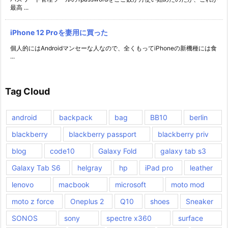
最高 ...
iPhone 12 Proを妻用に買った
個人的にはAndroidマンセーな人なので、全くもってiPhoneの新機種には食
...
Tag Cloud
android
backpack
bag
BB10
berlin
blackberry
blackberry passport
blackberry priv
blog
code10
Galaxy Fold
galaxy tab s3
Galaxy Tab S6
helgray
hp
iPad pro
leather
lenovo
macbook
microsoft
moto mod
moto z force
Oneplus 2
Q10
shoes
Sneaker
SONOS
sony
spectre x360
surface