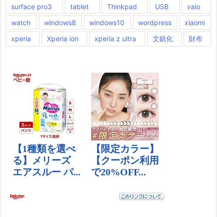
surface pro3
tablet
Thinkpad
USB
vaio
watch
windows8
windows10
wordpress
xiaomi
xperia
Xperia ion
xperia z ultra
文鎮化
財布