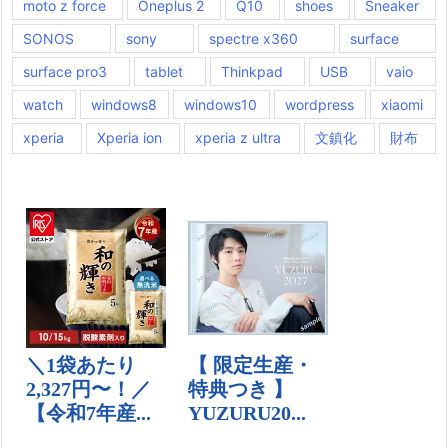
moto z force
Oneplus 2
Q10
shoes
Sneaker
SONOS
sony
spectre x360
surface
surface pro3
tablet
Thinkpad
USB
vaio
watch
windows8
windows10
wordpress
xiaomi
xperia
Xperia ion
xperia z ultra
文鎮化
財布