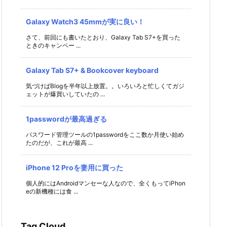
Galaxy Watch3 45mmが実に良い！
さて、前回にも書いたとおり、Galaxy Tab S7+を買った
ときのキャンペー ...
Galaxy Tab S7+ & Bookcover keyboard
気づけばBlogを半年以上放置。。いろいろと忙しくてガジ
ェットが爆買いしていたの ...
1passwordが最高過ぎる
パスワード管理ツールの1passwordをここ数か月使い始め
たのだが、これが最高 ...
iPhone 12 Proを妻用に買った
個人的にはAndroidマンセーな人なので、全くもってiPhon
eの新機種には食 ...
Tag Cloud