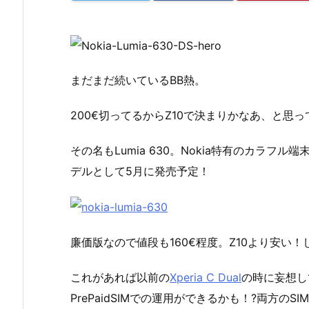
まだまだ続いているBB熱。
200€切ってるからZ10で決まりかなあ、と思
その名もLumia 630。Nokia特有のカラフル端末
デルとして5月に発売予定！
廉価版なので値段も160€程度。Z10より安い！
これがあれば以前の
Xperia C Dual
の時に妄想し
PrePaidSIMでの運用ができるかも！?両方の