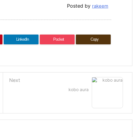
Posted by
rakeem
LinkedIn
Pocket
Copy
Next
kobo aura