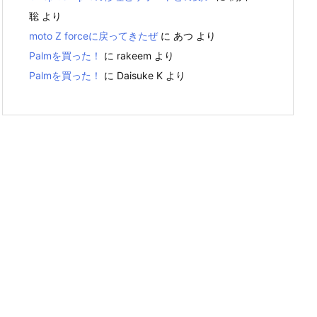
聡
より
moto Z forceに戻ってきたぜ
に
あつ
より
Palmを買った！
に
rakeem
より
Palmを買った！
に
Daisuke K
より