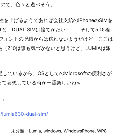
なので、色々と遊べそう。
性を上げるようであれば会社支給のiPhoneのSIMを
、DUAL SIMは捨てがたい。。。そして50€程
華フォントの呪縛からは逃れないようだけど、ここは
（Z10は誰も気づかないと思うけど、LUMIAは派
満足しているから、OSとしてのMicrosoftの便利さが
って妄想している時が一番楽しいねｗ
ー。
/lumia630-dual-sim/
未分類
Lumia
,
windows
,
WindowsPhone
,
WP8