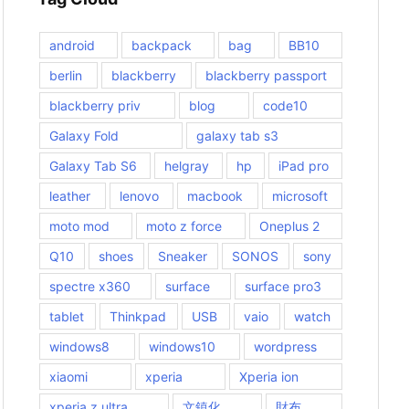
android
backpack
bag
BB10
berlin
blackberry
blackberry passport
blackberry priv
blog
code10
Galaxy Fold
galaxy tab s3
Galaxy Tab S6
helgray
hp
iPad pro
leather
lenovo
macbook
microsoft
moto mod
moto z force
Oneplus 2
Q10
shoes
Sneaker
SONOS
sony
spectre x360
surface
surface pro3
tablet
Thinkpad
USB
vaio
watch
windows8
windows10
wordpress
xiaomi
xperia
Xperia ion
xperia z ultra
文鎮化
財布