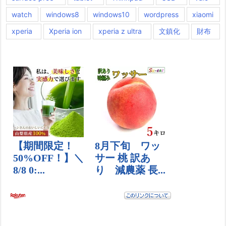
watch
windows8
windows10
wordpress
xiaomi
xperia
Xperia ion
xperia z ultra
文鎮化
財布