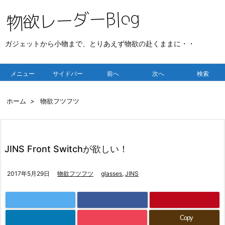
ガジェットから小物まで、とりあえず物欲の赴くままに・・
メニュー
サイドバー
前へ
次へ
検索
ホーム
>
物欲フツフツ
JINS Front Switchが欲しい！
2017年5月29日
物欲フツフツ
glasses
,
JINS
Copy