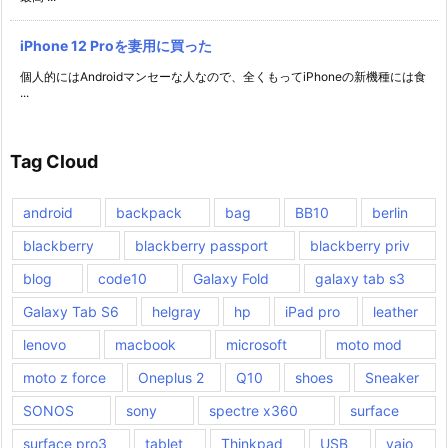
iPhone 12 Proを妻用に買った
個人的にはAndroidマンセーな人なので、全くもってiPhoneの新機種には食
...
Tag Cloud
android
backpack
bag
BB10
berlin
blackberry
blackberry passport
blackberry priv
blog
code10
Galaxy Fold
galaxy tab s3
Galaxy Tab S6
helgray
hp
iPad pro
leather
lenovo
macbook
microsoft
moto mod
moto z force
Oneplus 2
Q10
shoes
Sneaker
SONOS
sony
spectre x360
surface
surface pro3
tablet
Thinkpad
USB
vaio