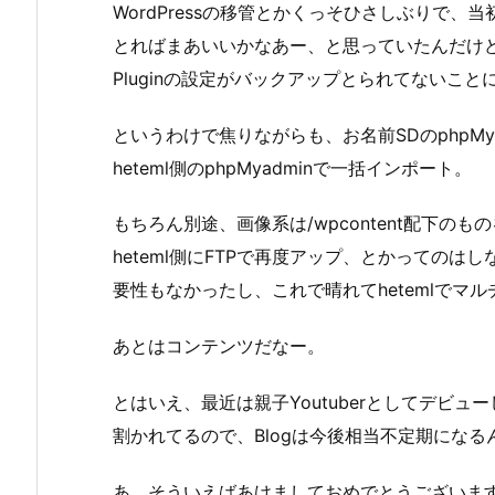
WordPressの移管とかくっそひさしぶりで、当
とればまあいいかなあー、と思っていたんだけど
Pluginの設定がバックアップとられてないこ
というわけで焦りながらも、お名前SDのphpMy
heteml側のphpMyadminで一括インポート。
もちろん別途、画像系は/wpcontent配下の
heteml側にFTPで再度アップ、とかってのは
要性もなかったし、これで晴れてhetemlでマ
あとはコンテンツだなー。
とはいえ、最近は親子Youtuberとしてデビ
割かれてるので、Blogは今後相当不定期になる
あ、そういえばあけましておめでとうございま