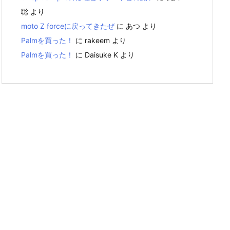
聡
より
moto Z forceに戻ってきたぜ
に
あつ
より
Palmを買った！
に
rakeem
より
Palmを買った！
に
Daisuke K
より