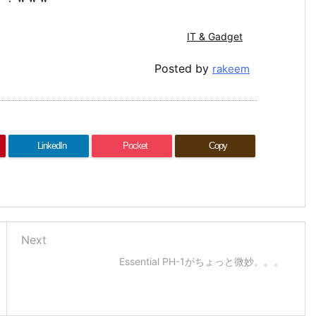
IT & Gadget
Posted by
rakeem
LinkedIn
Pocket
Copy
Next
Essential PH-1がちょっと微妙。。。