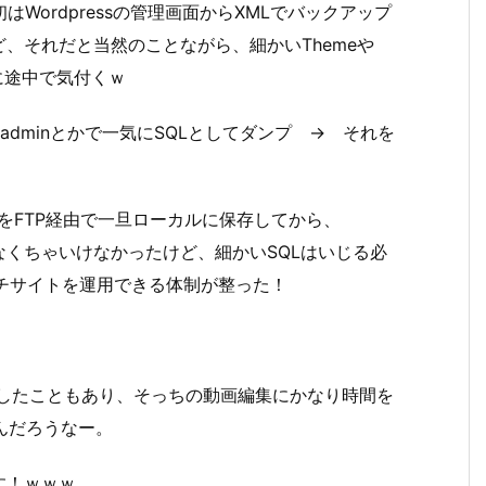
初はWordpressの管理画面からXMLでバックアップ
、それだと当然のことながら、細かいThemeや
とに途中で気付くｗ
adminとかで一気にSQLとしてダンプ → それを
ものをFTP経由で一旦ローカルに保存してから、
しなくちゃいけなかったけど、細かいSQLはいじる必
ルチサイトを運用できる体制が整った！
ューしたこともあり、そっちの動画編集にかなり時間を
んだろうなー。
す！ｗｗｗ