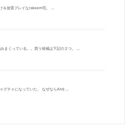
置プレイなrakeem宅。 ...
まくっている。。買う候補は下記の２つ。 ...
ャグチャになっていた。 なぜならAnd ...