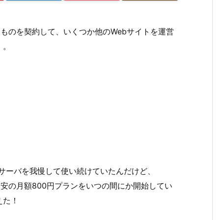
るものを契約して、いくつか他のWebサイトを運営
。。
Dサーバを我慢して使い続けていたんだけど、
lが激安の月額800円プランをいつの間にか開始してい
えた！