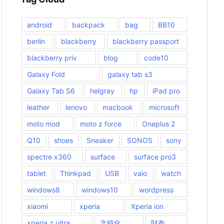
android
backpack
bag
BB10
berlin
blackberry
blackberry passport
blackberry priv
blog
code10
Galaxy Fold
galaxy tab s3
Galaxy Tab S6
helgray
hp
iPad pro
leather
lenovo
macbook
microsoft
moto mod
moto z force
Oneplus 2
Q10
shoes
Sneaker
SONOS
sony
spectre x360
surface
surface pro3
tablet
Thinkpad
USB
vaio
watch
windows8
windows10
wordpress
xiaomi
xperia
Xperia ion
xperia z ultra
文鎮化
財布