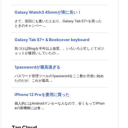
Galaxy Watch3 45mmが実に良い！
さて、前回にも書いたとおり、Galaxy Tab S7+を買った
ときのキャンペー ...
Galaxy Tab S7+ & Bookcover keyboard
気づけばBlogを半年以上放置。。いろいろと忙しくてガジ
ェットが爆買いしていたの ...
1passwordが最高過ぎる
パスワード管理ツールの1passwordをここ数か月使い始め
たのだが、これが最高 ...
iPhone 12 Proを妻用に買った
個人的にはAndroidマンセーな人なので、全くもってiPhon
eの新機種には食 ...
Tag Cloud