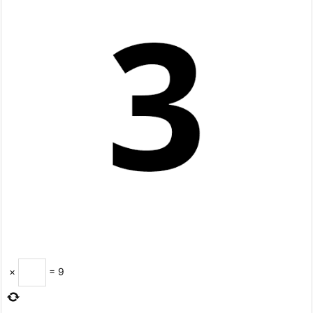
×
=
9