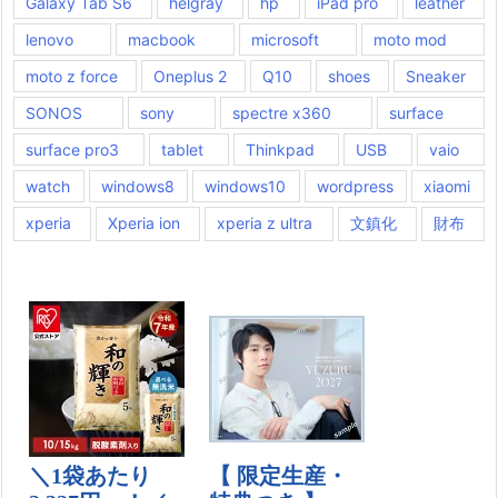
Galaxy Tab S6
helgray
hp
iPad pro
leather
lenovo
macbook
microsoft
moto mod
moto z force
Oneplus 2
Q10
shoes
Sneaker
SONOS
sony
spectre x360
surface
surface pro3
tablet
Thinkpad
USB
vaio
watch
windows8
windows10
wordpress
xiaomi
xperia
Xperia ion
xperia z ultra
文鎮化
財布