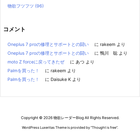
物欲フツフツ
(96)
コメント
Oneplus 7 proの修理とサポートとの闘い
に
rakeem
より
Oneplus 7 proの修理とサポートとの闘い
に
鴨川 聡
より
moto Z forceに戻ってきたぜ
に
あつ
より
Palmを買った！
に
rakeem
より
Palmを買った！
に
Daisuke K
より
Copyright ©
2026
物欲レーダーBlog
All Rights Reserved.
WordPress Luxeritas Theme is provided by "
Thought is free
".