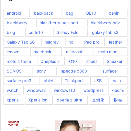
android
backpack
bag
BB10
berlin
blackberry
blackberry passport
blackberry priv
blog
code10
Galaxy Fold
galaxy tab s3
Galaxy Tab S6
helgray
hp
iPad pro
leather
lenovo
macbook
microsoft
moto mod
moto z force
Oneplus 2
Q10
shoes
Sneaker
SONOS
sony
spectre x360
surface
surface pro3
tablet
Thinkpad
USB
vaio
watch
windows8
windows10
wordpress
xiaomi
xperia
Xperia ion
xperia z ultra
文鎮化
財布