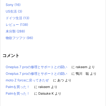
Sony
(16)
US生活
(3)
ドイツ生活
(13)
レビュー
(138)
未分類
(288)
物欲フツフツ
(96)
コメント
Oneplus 7 proの修理とサポートとの闘い
に
rakeem
より
Oneplus 7 proの修理とサポートとの闘い
に
鴨川 聡
より
moto Z forceに戻ってきたぜ
に
あつ
より
Palmを買った！
に
rakeem
より
Palmを買った！
に
Daisuke K
より