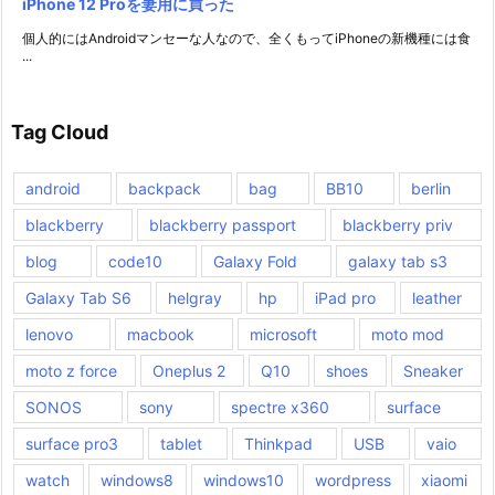
iPhone 12 Proを妻用に買った
個人的にはAndroidマンセーな人なので、全くもってiPhoneの新機種には食
...
Tag Cloud
android
backpack
bag
BB10
berlin
blackberry
blackberry passport
blackberry priv
blog
code10
Galaxy Fold
galaxy tab s3
Galaxy Tab S6
helgray
hp
iPad pro
leather
lenovo
macbook
microsoft
moto mod
moto z force
Oneplus 2
Q10
shoes
Sneaker
SONOS
sony
spectre x360
surface
surface pro3
tablet
Thinkpad
USB
vaio
watch
windows8
windows10
wordpress
xiaomi