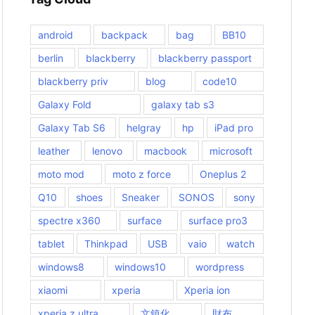
android
backpack
bag
BB10
berlin
blackberry
blackberry passport
blackberry priv
blog
code10
Galaxy Fold
galaxy tab s3
Galaxy Tab S6
helgray
hp
iPad pro
leather
lenovo
macbook
microsoft
moto mod
moto z force
Oneplus 2
Q10
shoes
Sneaker
SONOS
sony
spectre x360
surface
surface pro3
tablet
Thinkpad
USB
vaio
watch
windows8
windows10
wordpress
xiaomi
xperia
Xperia ion
xperia z ultra
文鎮化
財布