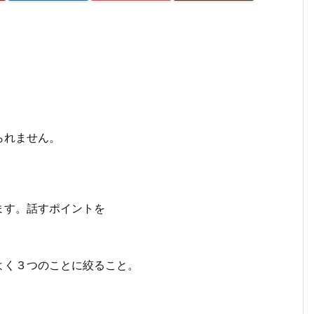
。
られません。
ます。話すポイントを
よく３つのことに絞ること。