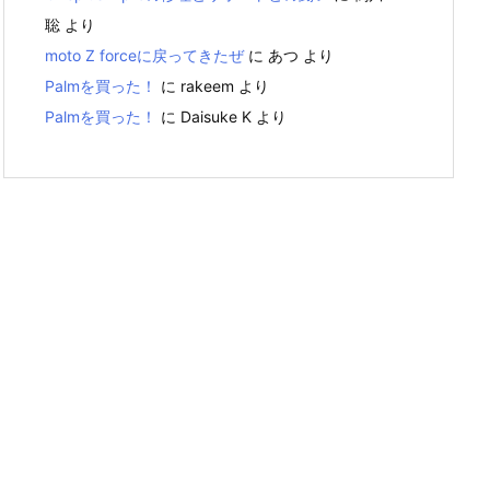
聡
より
moto Z forceに戻ってきたぜ
に
あつ
より
Palmを買った！
に
rakeem
より
Palmを買った！
に
Daisuke K
より