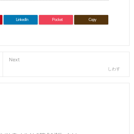
LinkedIn
Pocket
Copy
Next
しわす