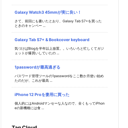
Galaxy Watch3 45mmが実に良い！
さて、前回にも書いたとおり、Galaxy Tab S7+を買った
ときのキャンペー ...
Galaxy Tab S7+ & Bookcover keyboard
気づけばBlogを半年以上放置。。いろいろと忙しくてガジ
ェットが爆買いしていたの ...
1passwordが最高過ぎる
パスワード管理ツールの1passwordをここ数か月使い始め
たのだが、これが最高 ...
iPhone 12 Proを妻用に買った
個人的にはAndroidマンセーな人なので、全くもってiPhon
eの新機種には食 ...
Tag Cloud