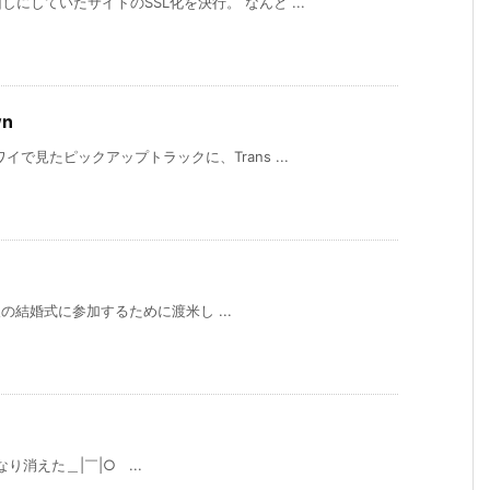
にしていたサイトのSSL化を決行。 なんと ...
wn
で見たピックアップトラックに、Trans ...
結婚式に参加するために渡米し ...
消えた＿|￣|○ ...