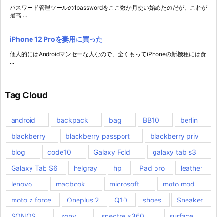
パスワード管理ツールの1passwordをここ数か月使い始めたのだが、これが
最高 ...
iPhone 12 Proを妻用に買った
個人的にはAndroidマンセーな人なので、全くもってiPhoneの新機種には食
...
Tag Cloud
android
backpack
bag
BB10
berlin
blackberry
blackberry passport
blackberry priv
blog
code10
Galaxy Fold
galaxy tab s3
Galaxy Tab S6
helgray
hp
iPad pro
leather
lenovo
macbook
microsoft
moto mod
moto z force
Oneplus 2
Q10
shoes
Sneaker
SONOS
sony
spectre x360
surface