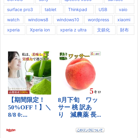
surface pro3
tablet
Thinkpad
USB
vaio
watch
windows8
windows10
wordpress
xiaomi
xperia
Xperia ion
xperia z ultra
文鎮化
財布