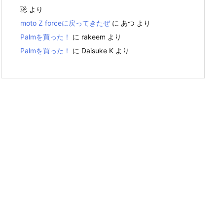
聡
より
moto Z forceに戻ってきたぜ
に
あつ
より
Palmを買った！
に
rakeem
より
Palmを買った！
に
Daisuke K
より