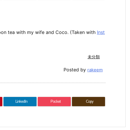
rnoon tea with my wife and Coco. (Taken with
Inst
未分類
Posted by
rakeem
LinkedIn
Pocket
Copy