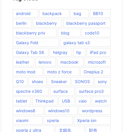
android
backpack
bag
BB10
berlin
blackberry
blackberry passport
blackberry priv
blog
code10
Galaxy Fold
galaxy tab s3
Galaxy Tab S6
helgray
hp
iPad pro
leather
lenovo
macbook
microsoft
moto mod
moto z force
Oneplus 2
Q10
shoes
Sneaker
SONOS
sony
spectre x360
surface
surface pro3
tablet
Thinkpad
USB
vaio
watch
windows8
windows10
wordpress
xiaomi
xperia
Xperia ion
xperia z ultra
文鎮化
財布