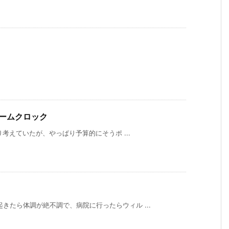
ラームクロック
かり考えていたが、やっぱり予算的にそうポ ...
きたら体調が絶不調で、病院に行ったらウィル ...