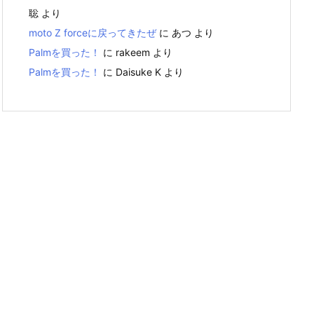
聡
より
moto Z forceに戻ってきたぜ
に
あつ
より
Palmを買った！
に
rakeem
より
Palmを買った！
に
Daisuke K
より