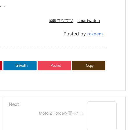
。。
物欲フツフツ
smartwatch
Posted by
rakeem
LinkedIn
Pocket
Copy
Next
Moto Z Forceを買った！