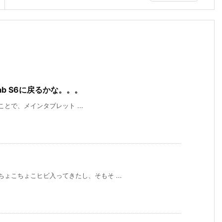
 Tab S6に戻るかな。。。
買ったことで、メインタブレット ...
 ちょこちょこヒビ入ってきたし、そもそ ...