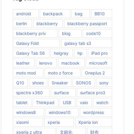
android
backpack
bag
BB10
berlin
blackberry
blackberry passport
blackberry priv
blog
code10
Galaxy Fold
galaxy tab s3
Galaxy Tab S6
helgray
hp
iPad pro
leather
lenovo
macbook
microsoft
moto mod
moto z force
Oneplus 2
Q10
shoes
Sneaker
SONOS
sony
spectre x360
surface
surface pro3
tablet
Thinkpad
USB
vaio
watch
windows8
windows10
wordpress
xiaomi
xperia
Xperia ion
xperia z ultra
文鎮化
財布