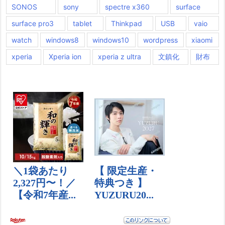
SONOS
sony
spectre x360
surface
surface pro3
tablet
Thinkpad
USB
vaio
watch
windows8
windows10
wordpress
xiaomi
xperia
Xperia ion
xperia z ultra
文鎮化
財布