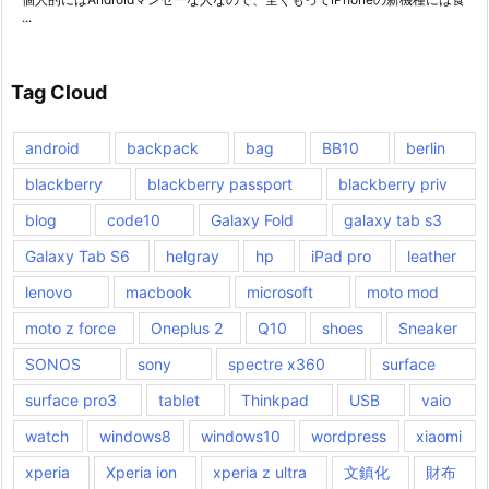
...
Tag Cloud
android
backpack
bag
BB10
berlin
blackberry
blackberry passport
blackberry priv
blog
code10
Galaxy Fold
galaxy tab s3
Galaxy Tab S6
helgray
hp
iPad pro
leather
lenovo
macbook
microsoft
moto mod
moto z force
Oneplus 2
Q10
shoes
Sneaker
SONOS
sony
spectre x360
surface
surface pro3
tablet
Thinkpad
USB
vaio
watch
windows8
windows10
wordpress
xiaomi
xperia
Xperia ion
xperia z ultra
文鎮化
財布